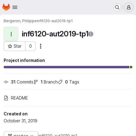
Homepage
Skip to main content
M
Bergeron, Philippe
inf6120-aut2019-tp1
inf6120-aut2019-tp1
I
Star
0
Actions
Project ID: 473
Project information
31
 Commits
1
 Branch
0
 Tags
README
Created on
October 31, 2019