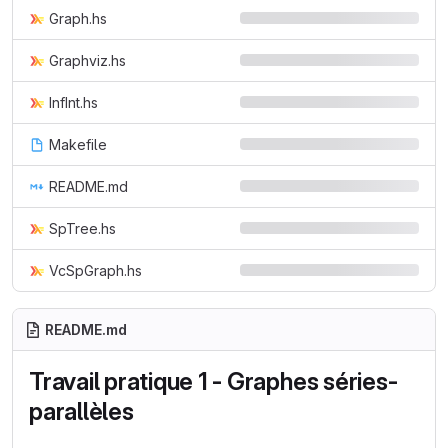
Graph.hs
Graphviz.hs
InfInt.hs
Makefile
README.md
SpTree.hs
VcSpGraph.hs
README.md
Travail pratique 1 - Graphes séries-
parallèles