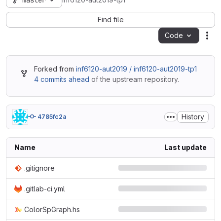
master
inf6120-aut2019-tp1
Find file
Code
Act
Forked from
inf6120-aut2019 / inf6120-aut2019-tp1
4 commits ahead
of the upstream repository.
History
4785fc2a
Name
Last update
.gitignore
.gitlab-ci.yml
ColorSpGraph.hs