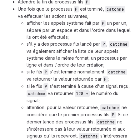
Attendre la fin du processus fils
.
P
Une fois que le processus
est terminé,
P
catchme
va effectuer les actions suivantes,
afficher les appels système fait par
un par un,
P
séparé par un espace et dans l'ordre dans lequel
ils ont été effectués;
s'il y a des processus fils lancé par
,
P
catchme
va également afficher la liste de leur appels
système dans le même format, un processus par
ligne et dans l'ordre de leur création;
si le fils
s'est terminé normalement,
P
catchme
va retourner la valeur retournée par
;
P
si le fils
s'est terminé à cause d'un signal reçu,
P
va retourner
le numéro du
catchme
128 +
signal;
attention, pour la valeur retournée,
ne
catchme
considère que le premier processus fils
. Si ce
P
dernier lance des processus fils,
ne
catchme
s'intéressera pas à leur valeur retournée ni aux
signaux qu'ils recevront,
s'intéressera
catchme