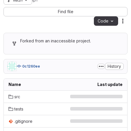
main
tp1
Find file
Code
Act
Forked from an inaccessible project.
History
0c1260ee
Name
Last update
src
tests
.gitignore