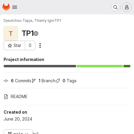
Homepage
Skip to main content
M
Djeutchou Tapja, Thierry Igor
TP1
TP1
T
Star
0
Actions
Project ID: 13550
Project information
6
 Commits
1
 Branch
0
 Tags
README
Created on
June 20, 2024