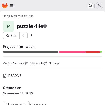
Homepage
Skip to main content
M
Hadji, Nadir
puzzle-file
puzzle-file
P
Star
0
Actions
Project ID: 10882
Project information
3
 Commits
1
 Branch
0
 Tags
README
Created on
November 14, 2023