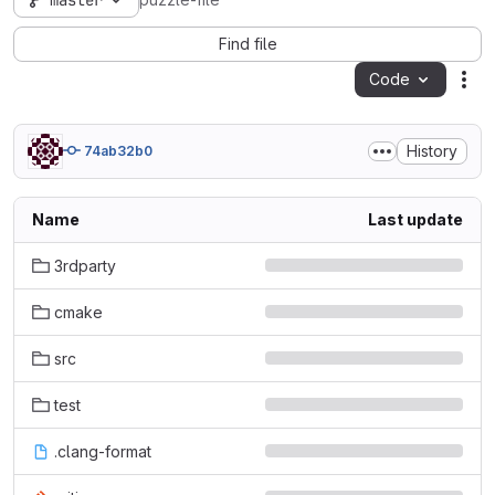
master
puzzle-file
Find file
Code
Act
History
74ab32b0
Name
Last update
3rdparty
cmake
src
test
.clang-format