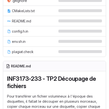
.gitignore
CMakeLists.txt
README.md
config.h.in
env.sh.in
plagiat.check
README.md
INF3173-233 - TP2 Découpage de
fichiers
Pour transférer un fichier volumineux à l'époque des
disquettes, il fallait le découper en plusieurs morceaux,
copier chaque morceau sur une disquette, copier chaque