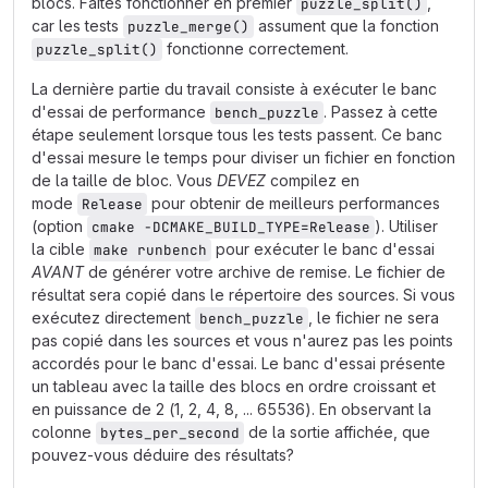
blocs. Faites fonctionner en premier
,
puzzle_split()
car les tests
assument que la fonction
puzzle_merge()
fonctionne correctement.
puzzle_split()
La dernière partie du travail consiste à exécuter le banc
d'essai de performance
. Passez à cette
bench_puzzle
étape seulement lorsque tous les tests passent. Ce banc
d'essai mesure le temps pour diviser un fichier en fonction
de la taille de bloc. Vous
DEVEZ
compilez en
mode
pour obtenir de meilleurs performances
Release
(option
). Utiliser
cmake -DCMAKE_BUILD_TYPE=Release
la cible
pour exécuter le banc d'essai
make runbench
AVANT
de générer votre archive de remise. Le fichier de
résultat sera copié dans le répertoire des sources. Si vous
exécutez directement
, le fichier ne sera
bench_puzzle
pas copié dans les sources et vous n'aurez pas les points
accordés pour le banc d'essai. Le banc d'essai présente
un tableau avec la taille des blocs en ordre croissant et
en puissance de 2 (1, 2, 4, 8, ... 65536). En observant la
colonne
de la sortie affichée, que
bytes_per_second
pouvez-vous déduire des résultats?