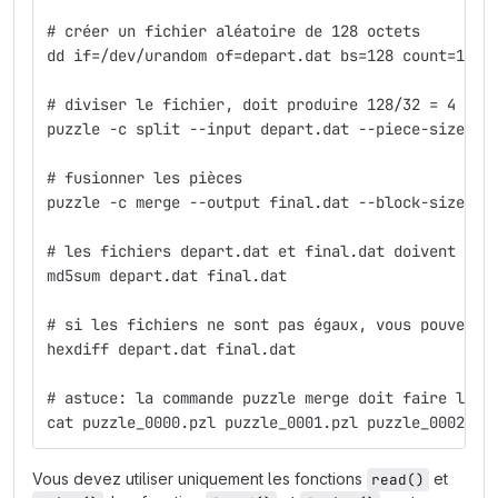
# créer un fichier aléatoire de 128 octets
dd if=/dev/urandom of=depart.dat bs=128 count=1
# diviser le fichier, doit produire 128/32 = 4 piè
puzzle -c split --input depart.dat --piece-size 32
# fusionner les pièces
puzzle -c merge --output final.dat --block-size 16
# les fichiers depart.dat et final.dat doivent êtr
md5sum depart.dat final.dat
# si les fichiers ne sont pas égaux, vous pouvez u
hexdiff depart.dat final.dat
# astuce: la commande puzzle merge doit faire la m
cat puzzle_0000.pzl puzzle_0001.pzl puzzle_0002.pz
Vous devez utiliser uniquement les fonctions
et
read()