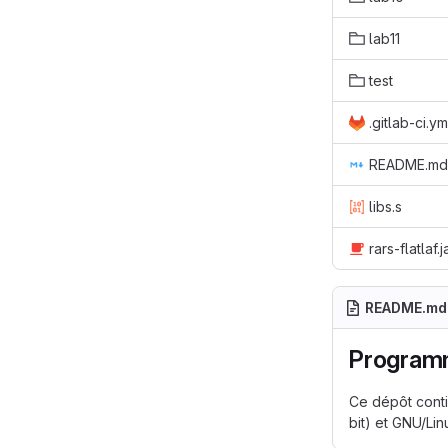
lab11
test
.gitlab-ci.ym
README.md
libs.s
rars-flatlaf.j
README.md
Programm
Ce dépôt conti
bit) et GNU/Li