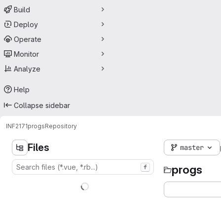
Build
Deploy
Operate
Monitor
Analyze
Help
Collapse sidebar
INF2171
progs
Repository
Files
master
progs
f