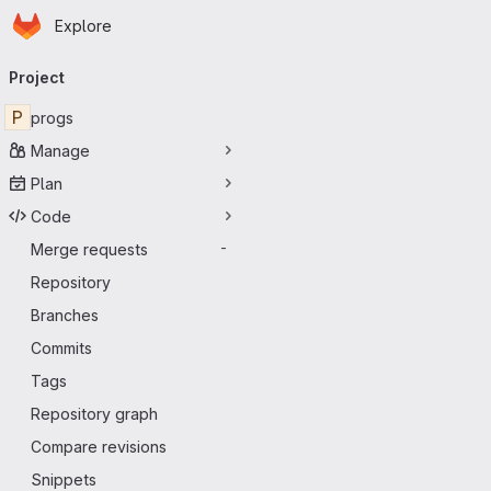
Homepage
Skip to main content
Explore
Primary navigation
Project
P
progs
Manage
Plan
Code
Merge requests
-
Repository
Branches
Commits
Tags
Repository graph
Compare revisions
Snippets