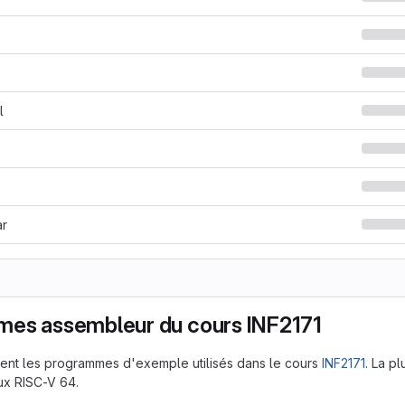
l
ar
es assembleur du cours INF2171
ent les programmes d'exemple utilisés dans le cours
INF2171
. La p
nux RISC-V 64.