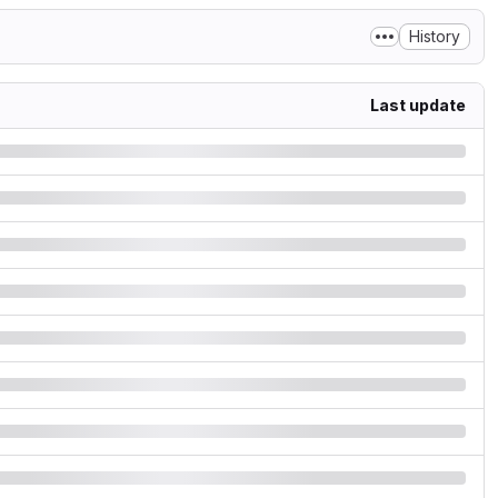
History
Last update