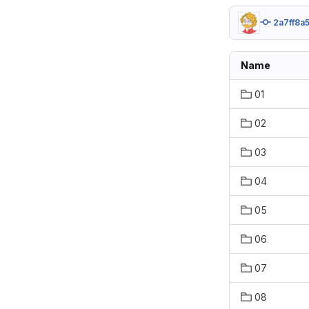
2a7ff8a
Name
01
02
03
04
05
06
07
08