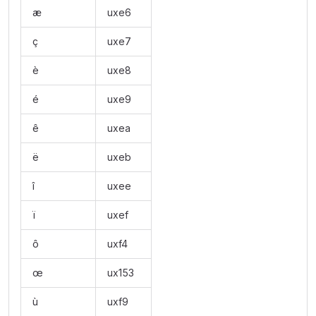
æ
uxe6
ç
uxe7
è
uxe8
é
uxe9
ê
uxea
ë
uxeb
î
uxee
ï
uxef
ô
uxf4
œ
ux153
ù
uxf9