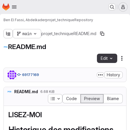
Homepage
Skip to main content
M
Ben El Fassi, Abdelkader
projet_technique
Repository
main
projet_technique
README.md
README.md
Edit
Fil
History
69177169
README.md
6.68 KiB
Table of contents
Code
Preview
Blame
LISEZ-MOI
Historique des modifications