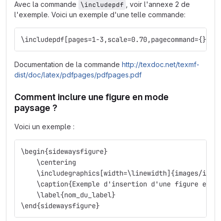
Avec la commande
, voir l'annexe 2 de
\includepdf
l'exemple. Voici un exemple d'une telle commande:
\includepdf[pages=1-3,scale=0.70,pagecommand={},fr
Documentation de la commande
http://texdoc.net/texmf-
dist/doc/latex/pdfpages/pdfpages.pdf
Comment inclure une figure en mode
paysage ?
Voici un exemple :
\begin{sidewaysfigure}
    \centering
    \includegraphics[width=\linewidth]{images/imag
    \caption{Exemple d'insertion d'une figure en m
    \label{nom_du_label}
\end{sidewaysfigure}