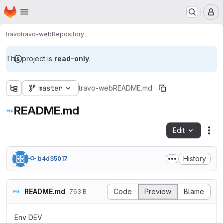
Homepage
Skip to main content
M
travo
travo-web
Repository
This project is
read-only
.
master
travo-web
README.md
README.md
Edit
Fil
History
b4d35017
README.md
Code
Preview
Blame
763 B
Env DEV