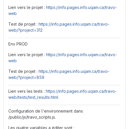
Lien vers le projet :
https://info.pages.info.uqam.ca/travo-
web
Test de projet :
https://info.pages.info.uqam.ca/travo-
web/?project=312
Env PROD
Lien vers le projet :
https://info.pages.info.uqam.ca/travo-
web
Test de projet :
https://info.pages.info.uqam.ca/travo-
web/?project=859
Lien vers les tests :
https://info.pages.info.uqam.ca/travo-
web/tests/test_results.html
Configuration de l'environnement dans
/public/js/travo_scripts.js.
Les quatre variables a éditer sont :